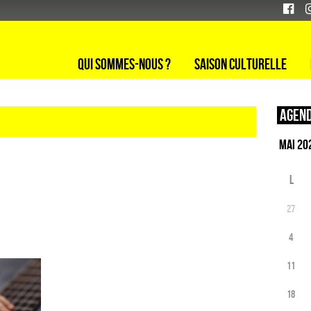
Qui sommes-nous ?
Saison culturelle
Agend
L
27
4
11
18