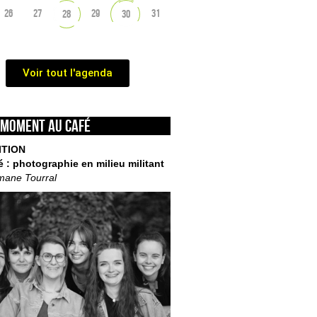
26
27
29
31
28
30
Voir tout l'agenda
 moment au café
ITION
é : photographie en milieu militant
mane Tourral