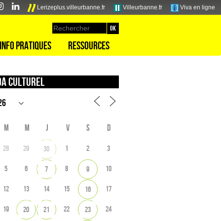
Lerizeplus.villeurbanne.fr
Villeurbanne.fr
Viva en ligne
Info pratiques
Ressources
a culturel
M
M
J
V
S
D
28
29
1
2
3
30
5
6
8
10
7
9
12
13
14
15
17
16
19
22
24
20
21
23