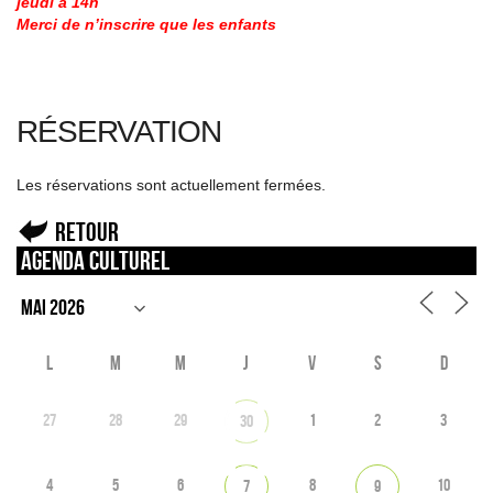
jeudi à 14h
Merci de n’inscrire que les enfants
RÉSERVATION
Les réservations sont actuellement fermées.
Retour
Agenda culturel
L
M
M
J
V
S
D
27
28
29
1
2
3
30
4
5
6
8
10
7
9