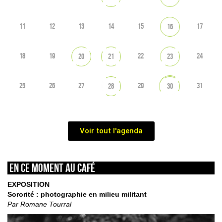
11
12
13
14
15
17
16
18
19
22
24
20
21
23
25
26
27
29
31
28
30
Voir tout l'agenda
En ce moment au café
EXPOSITION
Sororité : photographie en milieu militant
Par Romane Tourral