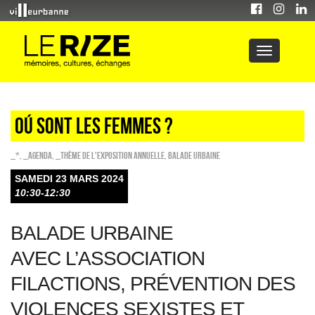
OÚ SONT LES FEMMES ?
_*
,
_Agenda
,
_Thème de l'exposition annuelle
,
Balade urbaine
SAMEDI 23 MARS 2024
10:30-12:30
BALADE URBAINE
AVEC L’ASSOCIATION
FILACTIONS
, PRÉVENTION DES
VIOLENCES SEXISTES ET