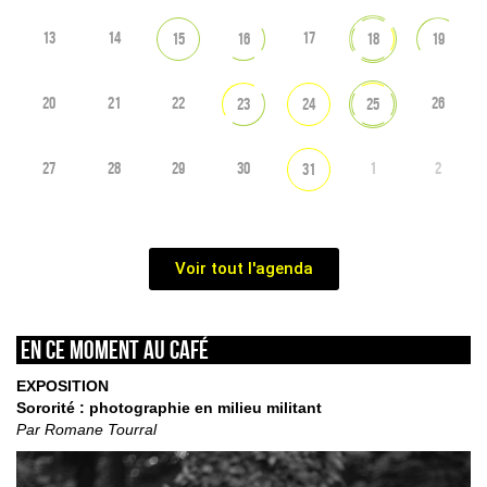
13
14
17
15
16
18
19
20
21
22
26
23
24
25
27
28
29
30
1
2
31
Voir tout l'agenda
En ce moment au café
EXPOSITION
Sororité : photographie en milieu militant
Par Romane Tourral