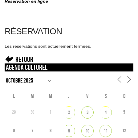
Réservation en ligne
RÉSERVATION
Les réservations sont actuellement fermées.
Retour
Agenda culturel
L
M
M
J
V
S
D
29
30
1
5
2
3
4
6
7
8
12
9
10
11