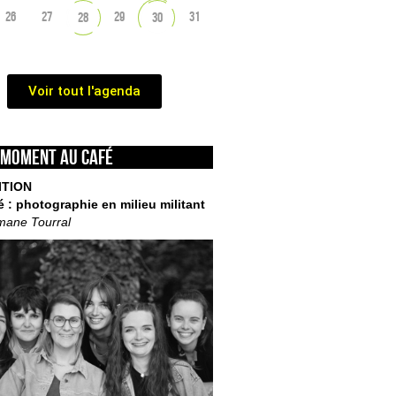
26
27
29
31
28
30
Voir tout l'agenda
 moment au café
ITION
é : photographie en milieu militant
mane Tourral