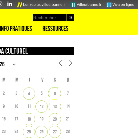
Lerizeplus.villeurbanne.fr
Villeurbanne.fr
Viva en ligne
Info pratiques
Ressources
a culturel
M
M
J
V
S
D
2
3
5
7
4
6
9
10
11
14
12
13
16
17
19
21
18
20
23
24
28
25
26
27