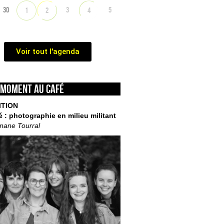
30
3
5
1
2
4
Voir tout l'agenda
 moment au café
ITION
é : photographie en milieu militant
mane Tourral