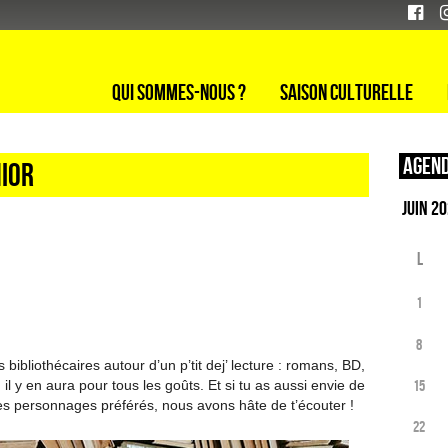
Qui sommes-nous ?
Saison culturelle
Agend
nior
L
1
8
bibliothécaires autour d’un p’tit dej’ lecture : romans, BD,
l y en aura pour tous les goûts. Et si tu as aussi envie de
15
tes personnages préférés, nous avons hâte de t’écouter !
22