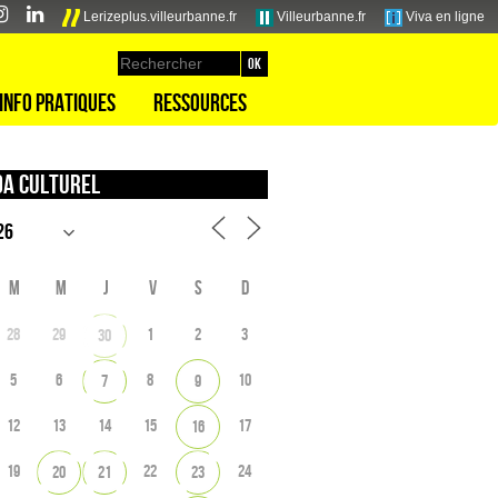
Lerizeplus.villeurbanne.fr
Villeurbanne.fr
Viva en ligne
Info pratiques
Ressources
a culturel
M
M
J
V
S
D
28
29
1
2
3
30
5
6
8
10
7
9
12
13
14
15
17
16
19
22
24
20
21
23