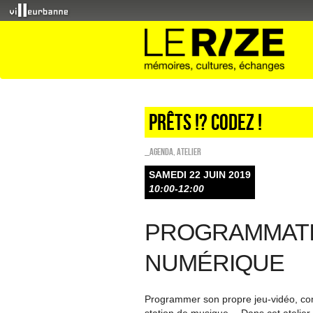
Prêts !? Codez !
_Agenda
,
Atelier
SAMEDI 22 JUIN 2019
10:00-12:00
PROGRAMMATI
NUMÉRIQUE
Programmer son propre jeu-vidéo, conc