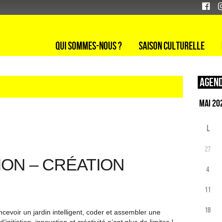
Qui sommes-nous ?
Saison culturelle
Agend
L
27
ON – CRÉATION
4
11
18
evoir un jardin intelligent, coder et assembler une