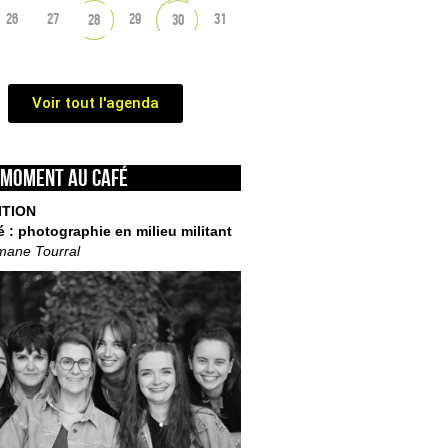
26
27
29
31
28
30
Voir tout l'agenda
 moment au café
ITION
é : photographie en milieu militant
mane Tourral