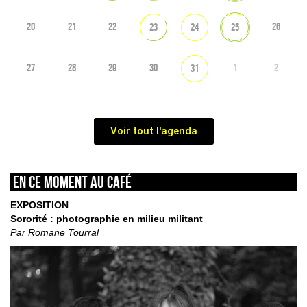
20
21
22
26
23
24
25
27
28
29
30
1
2
31
Voir tout l'agenda
En ce moment au café
EXPOSITION
Sororité : photographie en milieu militant
Par Romane Tourral