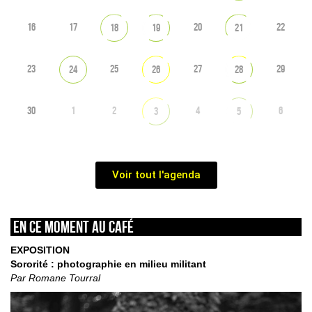
16
17
20
22
18
19
21
23
25
27
29
24
26
28
30
1
2
4
6
3
5
Voir tout l'agenda
En ce moment au café
EXPOSITION
Sororité : photographie en milieu militant
Par Romane Tourral