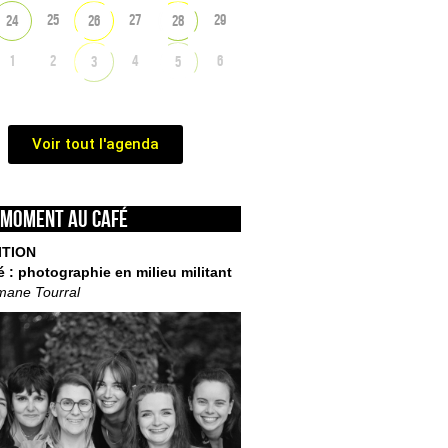
25
27
29
24
26
28
1
2
4
6
3
5
Voir tout l'agenda
 moment au café
ITION
é : photographie en milieu militant
mane Tourral