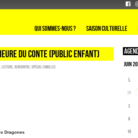
Qui sommes-nous ?
Saison culturelle
Agend
Heure du conte (Public enfant)
,
Lecture
,
Rencontre
,
Spécial familles
L
26
2
9
16
Les Dragones