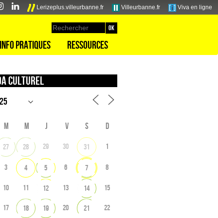
Lerizeplus.villeurbanne.fr
Villeurbanne.fr
Viva en ligne
Info pratiques
Ressources
a culturel
M
M
J
V
S
D
29
30
1
27
28
31
3
6
8
4
5
7
10
11
13
15
12
14
17
20
22
18
19
21