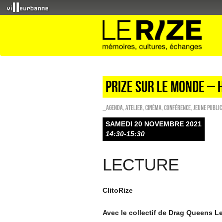
PRIZE SUR LE MONDE – 
_Agenda
,
Atelier
,
Cinéma
,
Conférence
,
Jeune public
SAMEDI 20 NOVEMBRE 2021
14:30-15:30
LECTURE
ClitoRize
Avec le collectif de Drag Queens 