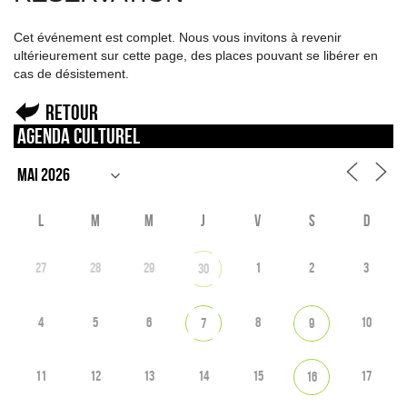
Cet événement est complet. Nous vous invitons à revenir
ultérieurement sur cette page, des places pouvant se libérer en
cas de désistement.
Retour
Agenda culturel
L
M
M
J
V
S
D
27
28
29
1
2
3
30
4
5
6
8
10
7
9
11
12
13
14
15
17
16