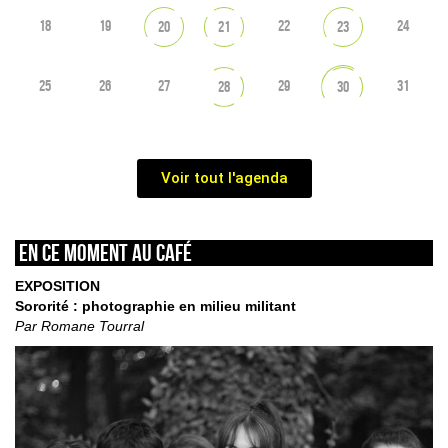
18
19
22
24
20
21
23
25
26
27
29
31
28
30
Voir tout l'agenda
En ce moment au café
EXPOSITION
Sororité : photographie en milieu militant
Par Romane Tourral