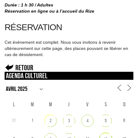
Durée : 1 h 30 / Adultes
Réservation en ligne ou à l’accueil du Rize
RÉSERVATION
Cet événement est complet. Nous vous invitons à revenir
ultérieurement sur cette page, des places pouvant se libérer en
cas de désistement.
Retour
Agenda culturel
L
M
M
J
V
S
D
31
1
6
2
3
4
5