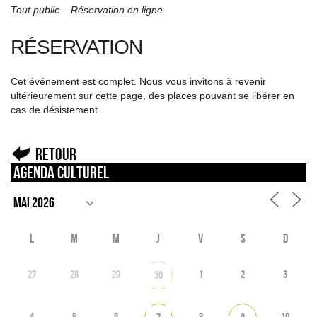
Tout public – Réservation en ligne
RÉSERVATION
Cet événement est complet. Nous vous invitons à revenir
ultérieurement sur cette page, des places pouvant se libérer en
cas de désistement.
Retour
Agenda culturel
L
M
M
J
V
S
D
27
28
29
1
2
3
30
4
5
6
8
10