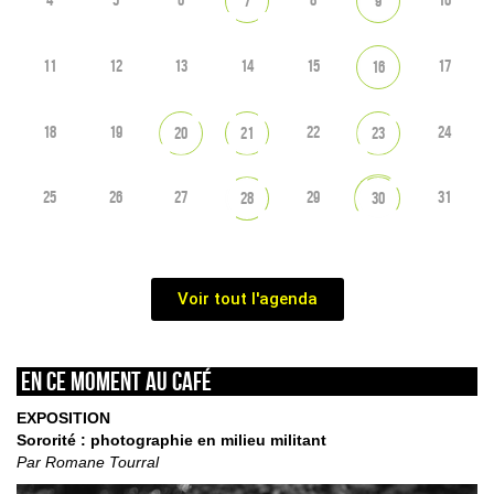
7
9
11
12
13
14
15
17
16
18
19
22
24
20
21
23
25
26
27
29
31
28
30
Voir tout l'agenda
En ce moment au café
EXPOSITION
Sororité : photographie en milieu militant
Par Romane Tourral