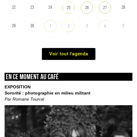
22
23
24
28
25
26
27
29
30
3
5
1
2
4
Voir tout l'agenda
En ce moment au café
EXPOSITION
Sororité : photographie en milieu militant
Par Romane Tourral