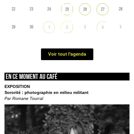
22
23
24
28
25
26
27
29
30
3
5
1
2
4
Voir tout l'agenda
En ce moment au café
EXPOSITION
Sororité : photographie en milieu militant
Par Romane Tourral