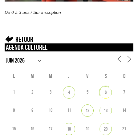
De 0 à 3 ans /
Sur inscription
Retour
Agenda culturel
L
M
M
J
V
S
D
1
2
3
5
7
4
6
8
9
10
11
14
12
13
15
16
17
19
21
18
20