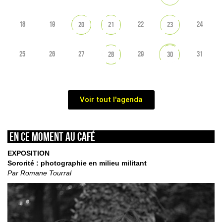
18
19
22
24
20
21
23
25
26
27
29
31
28
30
Voir tout l'agenda
En ce moment au café
EXPOSITION
Sororité : photographie en milieu militant
Par Romane Tourral