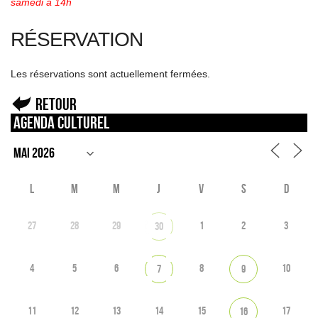
samedi à 14h
RÉSERVATION
Les réservations sont actuellement fermées.
Retour
Agenda culturel
L
M
M
J
V
S
D
27
28
29
1
2
3
30
4
5
6
8
10
7
9
11
12
13
14
15
17
16