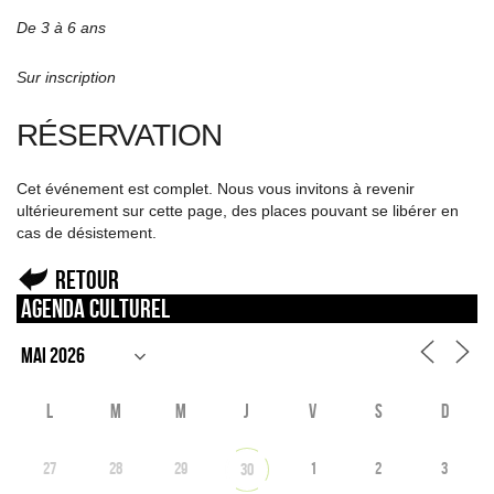
De 3 à 6 ans
Sur inscription
RÉSERVATION
Cet événement est complet. Nous vous invitons à revenir
ultérieurement sur cette page, des places pouvant se libérer en
cas de désistement.
Retour
Agenda culturel
L
M
M
J
V
S
D
27
28
29
1
2
3
30