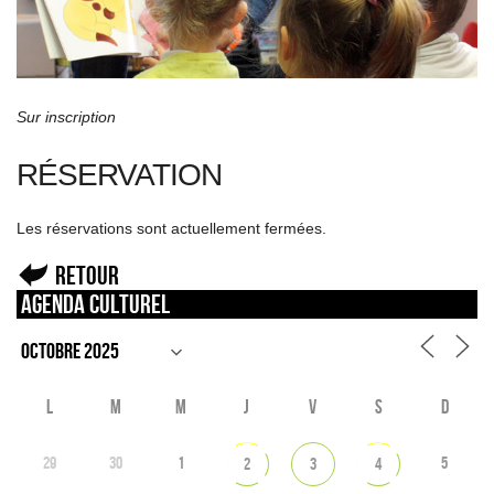
Sur inscription
RÉSERVATION
Les réservations sont actuellement fermées.
Retour
Agenda culturel
L
M
M
J
V
S
D
29
30
1
5
2
3
4