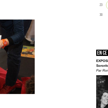
23
30
En ce
EXPOS
Sororit
Par Ro