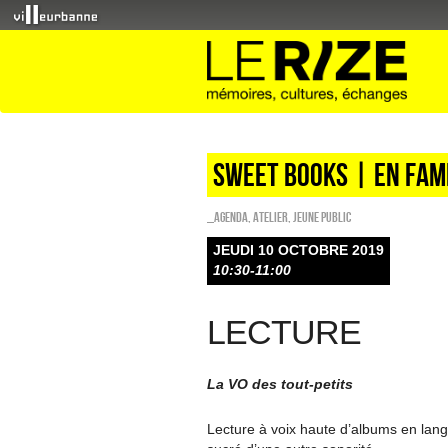
Sweet Books | en fam
_Agenda
,
Atelier
,
Jeune public
JEUDI 10 OCTOBRE 2019
10:30-11:00
LECTURE
La VO des tout-petits
Lecture à voix haute d’albums en lang