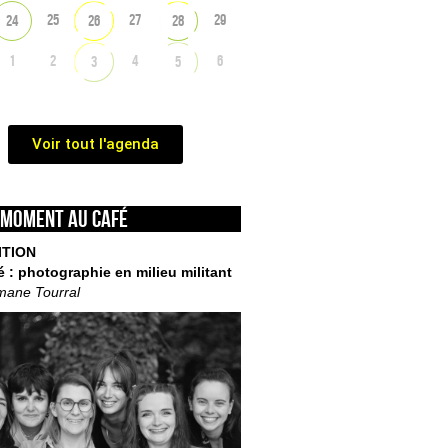
25
27
29
24
26
28
1
2
4
6
3
5
Voir tout l'agenda
 moment au café
ITION
é : photographie en milieu militant
mane Tourral