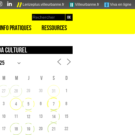
Lerizeplus.villeurbanne.fr
Villeurbanne.fr
Viva en ligne
Info pratiques
Ressources
a culturel
M
M
J
V
S
D
29
30
1
27
28
31
3
6
8
4
5
7
10
11
13
15
12
14
17
20
22
18
19
21