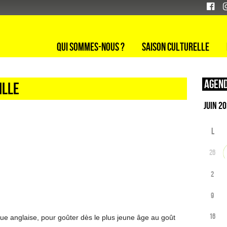
Qui sommes-nous ?
Saison culturelle
Agend
ille
L
26
2
9
16
ue anglaise, pour goûter dès le plus jeune âge au goût