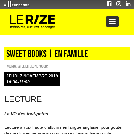
Sweet Books | en famille
_Agenda
,
Atelier
,
Jeune public
JEUDI 7 NOVEMBRE 2019
10:30-11:00
LECTURE
La VO des tout-petits
Lecture à voix haute d’albums en langue anglaise, pour goûter
dès le plus jeune âge au goût sucré d’une autre sonorité.