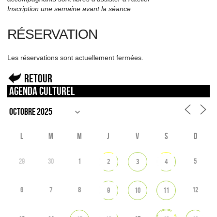
Inscription une semaine avant la séance
RÉSERVATION
Les réservations sont actuellement fermées.
Retour
Agenda culturel
L
M
M
J
V
S
D
29
30
1
5
2
3
4
6
7
8
12
9
10
11