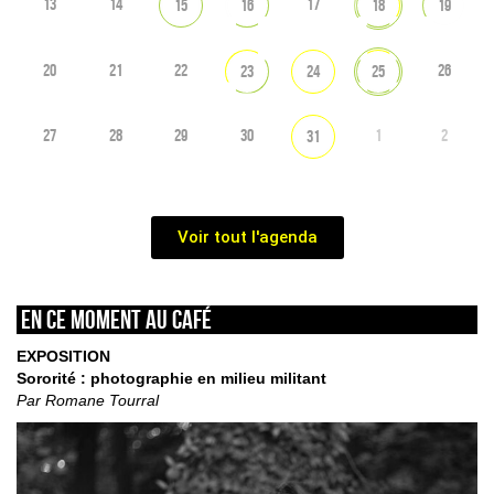
13
14
17
15
16
18
19
20
21
22
26
23
24
25
27
28
29
30
1
2
31
Voir tout l'agenda
En ce moment au café
EXPOSITION
Sororité : photographie en milieu militant
Par Romane Tourral