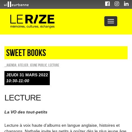
Sweet Books
_Agenda
,
Atelier
,
Jeune public
,
Lecture
JEUDI 31 MARS 2022
10:30-11:00
LECTURE
La VO des tout-petits
Lecture à voix haute d’albums en langue anglaise, histoires et
chansons, Nathalie invite les petits à goûter dès le plus jeune âge