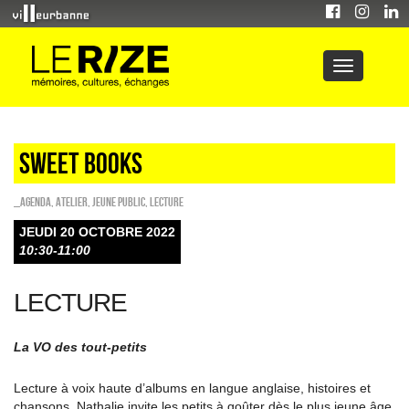
Sweet Books
_Agenda
,
Atelier
,
Jeune public
,
Lecture
JEUDI 20 OCTOBRE 2022
10:30-11:00
LECTURE
La VO des tout-petits
Lecture à voix haute d’albums en langue anglaise, histoires et
chansons, Nathalie invite les petits à goûter dès le plus jeune âge