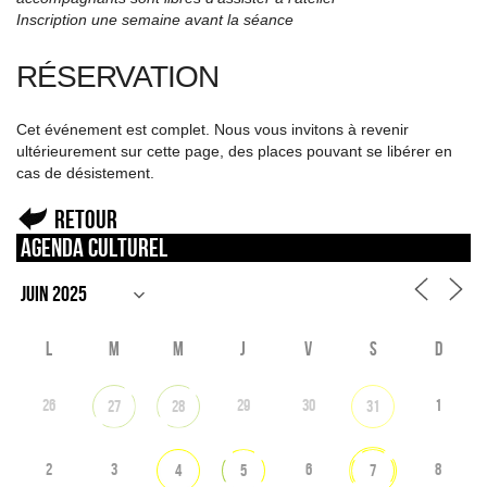
Inscription une semaine avant la séance
RÉSERVATION
Cet événement est complet. Nous vous invitons à revenir
ultérieurement sur cette page, des places pouvant se libérer en
cas de désistement.
Retour
Agenda culturel
L
M
M
J
V
S
D
26
29
30
1
27
28
31
2
3
6
8
4
5
7