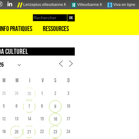
Lerizeplus.villeurbanne.fr
Villeurbanne.fr
Viva en ligne
Info pratiques
Ressources
a culturel
M
M
J
V
S
D
28
29
1
2
3
30
5
6
8
10
7
9
12
13
14
15
17
16
19
22
24
20
21
23