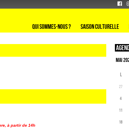
Qui sommes-nous ?
Saison culturelle
Agend
L
27
4
11
18
re, à partir de 14h