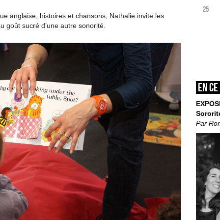
25
e anglaise, histoires et chansons, Nathalie invite les
au goût sucré d’une autre sonorité.
En ce
EXPOS
Sororit
Par Ro