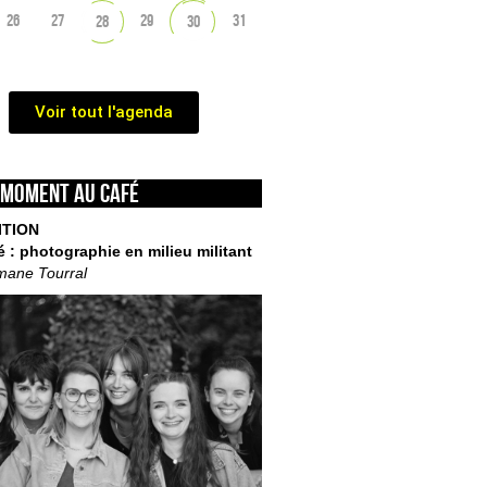
26
27
29
31
28
30
Voir tout l'agenda
 moment au café
ITION
é : photographie en milieu militant
mane Tourral