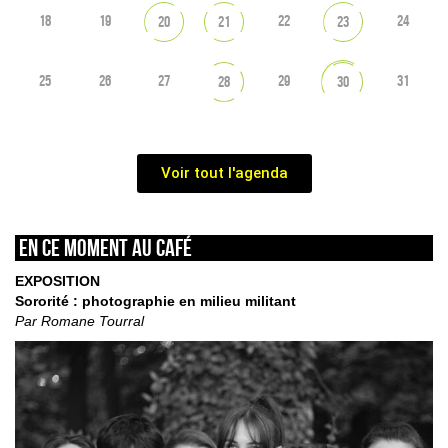
18
19
22
24
20
21
23
25
26
27
29
31
28
30
Voir tout l'agenda
En ce moment au café
EXPOSITION
Sororité : photographie en milieu militant
Par Romane Tourral