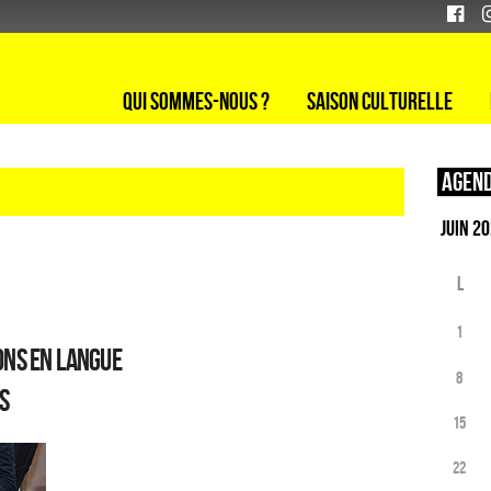
Qui sommes-nous ?
Saison culturelle
Agend
L
1
ons en langue
8
s
15
22