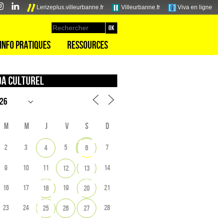
Lerizeplus.villeurbanne.fr
Villeurbanne.fr
Viva en ligne
Info pratiques
Ressources
a culturel
M
M
J
V
S
D
2
3
5
7
4
6
9
10
11
14
12
13
16
17
19
21
18
20
23
24
28
25
26
27