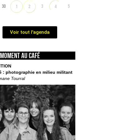
30
3
5
1
2
4
Voir tout l'agenda
 moment au café
ITION
é : photographie en milieu militant
mane Tourral