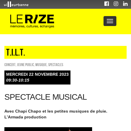
T.I.L.T.
Concert
,
Jeune public
,
Musique
,
SPECTACLES
MERCREDI 22 NOVEMBRE 2023
09:30-10:15
SPECTACLE MUSICAL
Avec Chapi Chapo et les petites musiques de pluie.
L’Armada production