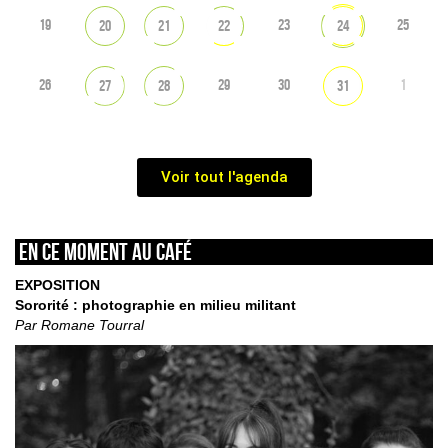
19
23
25
20
21
22
24
26
29
30
1
27
28
31
Voir tout l'agenda
En ce moment au café
EXPOSITION
Sororité : photographie en milieu militant
Par Romane Tourral