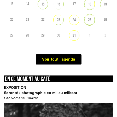
13
14
17
15
16
18
19
20
21
22
26
23
24
25
27
28
29
30
1
2
31
Voir tout l'agenda
En ce moment au café
EXPOSITION
Sororité : photographie en milieu militant
Par Romane Tourral