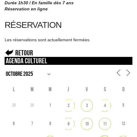
Durée 1h30 / En famille dès 7 ans
Réservation en ligne
RÉSERVATION
Les réservations sont actuellement fermées.
Retour
Agenda culturel
L
M
M
J
V
S
D
29
30
1
5
2
3
4
6
7
8
12
9
10
11