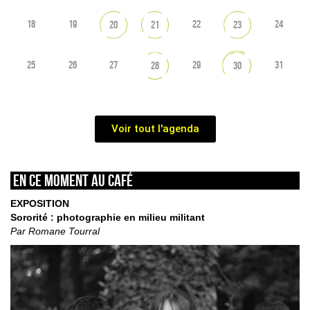
18
19
22
24
20
21
23
25
26
27
29
31
28
30
Voir tout l'agenda
En ce moment au café
EXPOSITION
Sororité : photographie en milieu militant
Par Romane Tourral