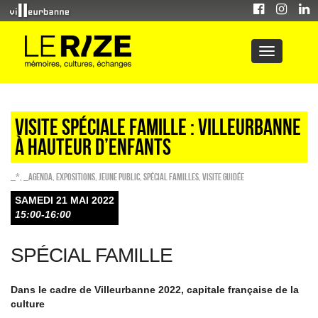
Visite spéciale famille : Villeurbanne
à hauteur d’enfants
_*
,
_Agenda
,
EXPOSITIONS
,
Jeune public
,
Spécial familles
,
Visite guidée
SAMEDI 21 MAI 2022
15:00-16:00
SPÉCIAL FAMILLE
Dans le cadre de Villeurbanne 2022, capitale française de la
culture