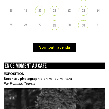
18
19
22
24
20
21
23
25
26
27
29
31
28
30
Voir tout l'agenda
En ce moment au café
EXPOSITION
Sororité : photographie en milieu militant
Par Romane Tourral