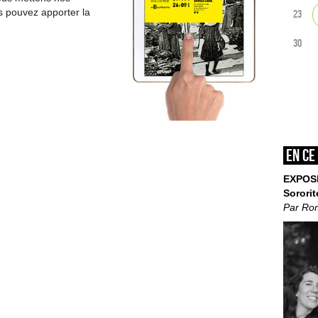
us pouvez apporter la
23
30
En ce
EXPOS
Sororit
Par Ro