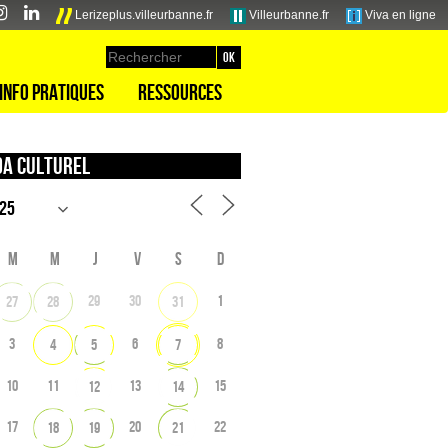
Lerizeplus.villeurbanne.fr
Villeurbanne.fr
Viva en ligne
Info pratiques
Ressources
a culturel
M
M
J
V
S
D
29
30
1
27
28
31
3
6
8
4
5
7
10
11
13
15
12
14
17
20
22
18
19
21