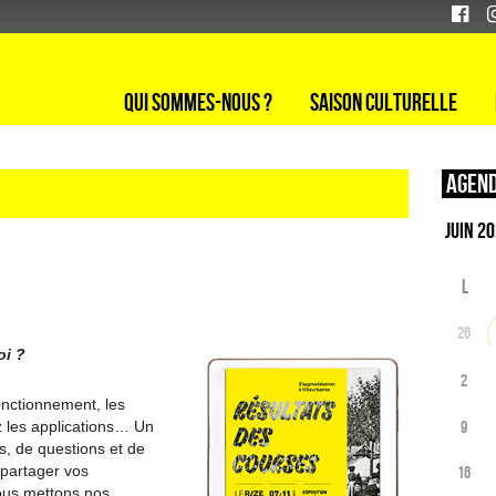
Qui sommes-nous ?
Saison culturelle
Agend
L
26
oi ?
2
fonctionnement, les
z les applications… Un
9
, de questions et de
 partager vos
16
ous mettons nos