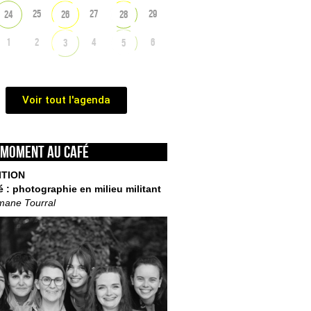
25
27
29
24
26
28
1
2
4
6
3
5
Voir tout l'agenda
 moment au café
ITION
é : photographie en milieu militant
mane Tourral