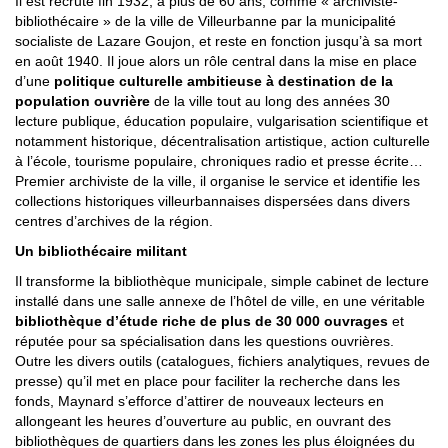
Il est recruté fin 1932, à plus de 60 ans, comme « archiviste-
bibliothécaire » de la ville de Villeurbanne par la municipalité
socialiste de Lazare Goujon, et reste en fonction jusqu’à sa mort
en août 1940. Il joue alors un rôle central dans la mise en place
d’une
politique culturelle ambitieuse à destination de la
population ouvrière
de la ville tout au long des années 30
lecture publique, éducation populaire, vulgarisation scientifique et
notamment historique, décentralisation artistique, action culturelle
à l’école, tourisme populaire, chroniques radio et presse écrite…
Premier archiviste de la ville, il organise le service et identifie les
collections historiques villeurbannaises dispersées dans divers
centres d’archives de la région.
Un bibliothécaire militant
Il transforme la bibliothèque municipale, simple cabinet de lecture
installé dans une salle annexe de l’hôtel de ville, en une véritable
bibliothèque d’étude riche de plus de 30 000 ouvrages
et
réputée pour sa spécialisation dans les questions ouvrières.
Outre les divers outils (catalogues, fichiers analytiques, revues de
presse) qu’il met en place pour faciliter la recherche dans les
fonds, Maynard s’efforce d’attirer de nouveaux lecteurs en
allongeant les heures d’ouverture au public, en ouvrant des
bibliothèques de quartiers dans les zones les plus éloignées du