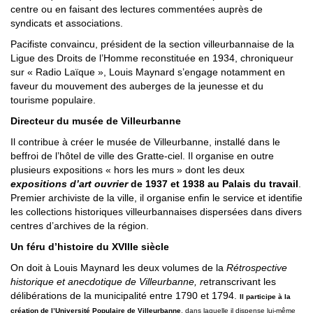
centre ou en faisant des lectures commentées auprès de
syndicats et associations.
Pacifiste convaincu, président de la section villeurbannaise de la
Ligue des Droits de l’Homme reconstituée en 1934, chroniqueur
sur « Radio Laïque », Louis Maynard s’engage notamment en
faveur du mouvement des auberges de la jeunesse et du
tourisme populaire.
Directeur du musée de Villeurbanne
Il contribue à créer le musée de Villeurbanne, installé dans le
beffroi de l’hôtel de ville des Gratte-ciel. Il organise en outre
plusieurs expositions « hors les murs » dont les deux
expositions d’art ouvrier
de 1937 et 1938 au Palais du travail
.
Premier archiviste de la ville, il organise enfin le service et identifie
les collections historiques villeurbannaises dispersées dans divers
centres d’archives de la région.
Un féru d’histoire du XVIIIe siècle
On doit à Louis Maynard les deux volumes de la
Rétrospective
historique et anecdotique de Villeurbanne, r
etranscrivant les
délibérations de la municipalité entre 1790 et 1794.
Il
participe à la
création de l’Université Populaire de Villeurbanne
, dans laquelle il dispense lui-même