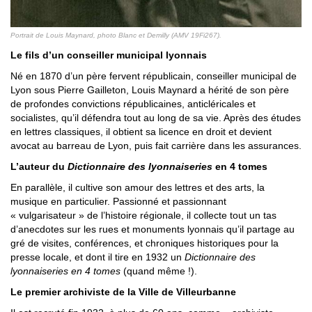
Portrait de Louis Maynard, photo Blanc et Demilly (AMV 19Fi267).
Le fils d’un conseiller municipal lyonnais
Né en 1870 d’un père fervent républicain, conseiller municipal de
Lyon sous Pierre Gailleton, Louis Maynard a hérité de son père
de profondes convictions républicaines, anticléricales et
socialistes, qu’il défendra tout au long de sa vie. Après des études
en lettres classiques, il obtient sa licence en droit et devient
avocat au barreau de Lyon, puis fait carrière dans les assurances.
L’auteur du
Dictionnaire des lyonnaiseries
en 4 tomes
En parallèle, il cultive son amour des lettres et des arts, la
musique en particulier. Passionné et passionnant
« vulgarisateur » de l’histoire régionale, il collecte tout un tas
d’anecdotes sur les rues et monuments lyonnais qu’il partage au
gré de visites, conférences, et chroniques historiques pour la
presse locale, et dont il tire en 1932 un
Dictionnaire des
lyonnaiseries en 4 tomes
(quand même !).
Le premier archiviste de la Ville de Villeurbanne