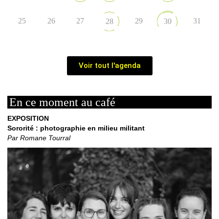
25
26
27
29
31
28
30
Voir tout l'agenda
En ce moment au café
EXPOSITION
Sororité : photographie en milieu militant
Par Romane Tourral