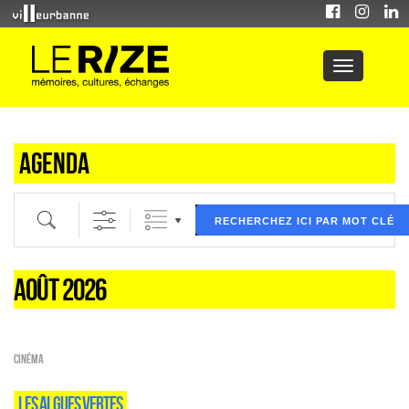
Agenda
Recherche par mot clé (ici) et / ou filtre (ci dessous) puis validez
RECHERCHEZ ICI PAR MOT CLÉ
AOÛT 2026
Cinéma
LES ALGUES VERTES