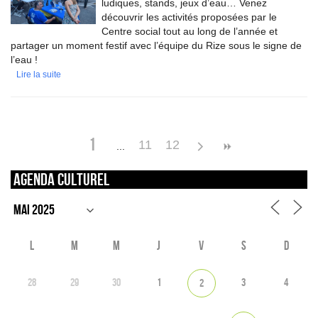
ludiques, stands, jeux d’eau… Venez
découvrir les activités proposées par le
Centre social tout au long de l’année et
partager un moment festif avec l’équipe du Rize sous le signe de
l’eau !
Lire la suite
1
11
12
Agenda culturel
L
M
M
J
V
S
D
28
29
30
1
3
4
2