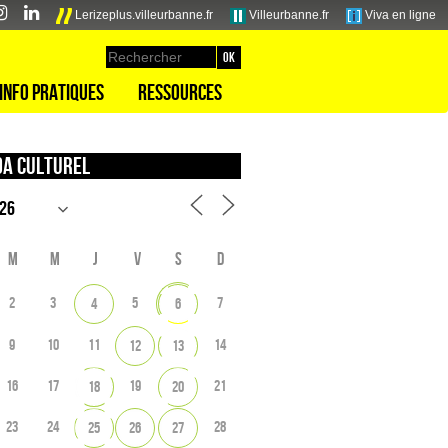
Lerizeplus.villeurbanne.fr
Villeurbanne.fr
Viva en ligne
Info pratiques
Ressources
a culturel
M
M
J
V
S
D
2
3
5
7
4
6
9
10
11
14
12
13
16
17
19
21
18
20
23
24
28
25
26
27