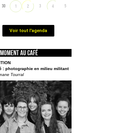
30
3
5
1
2
4
Voir tout l'agenda
 moment au café
ITION
é : photographie en milieu militant
mane Tourral