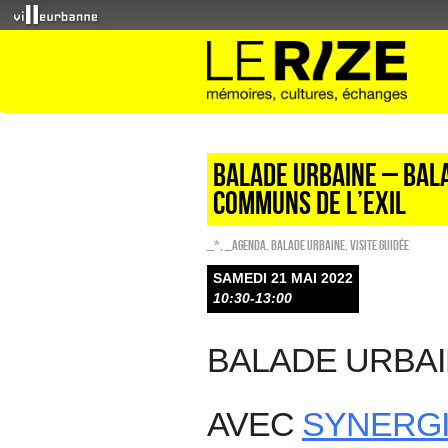
Balade urbaine – Bala
communs de l’exil
_*
,
_Agenda
,
Balade urbaine
,
Visite guidée
SAMEDI 21 MAI 2022
10:30-13:00
BALADE URBA
AVEC
SYNERGI