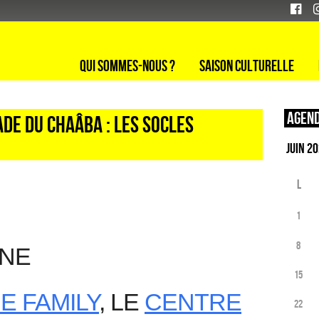
Qui sommes-nous ?
Saison culturelle
Agend
de du Chaâba : les socles
L
1
8
INE
15
E FAMILY
, LE
CENTRE
22