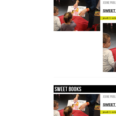
Jeune publ
SWEET
jeudi 1 oc
sweet books
Jeune publ
SWEET
jeudi 1 oc