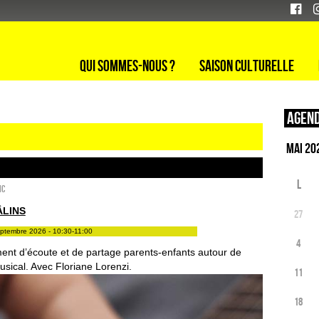
Qui sommes-nous ?
Saison culturelle
Agend
L
ic
ÂLINS
27
eptembre 2026 - 10:30-11:00
4
nt d’écoute et de partage parents-enfants autour de
musical. Avec Floriane Lorenzi.
11
18