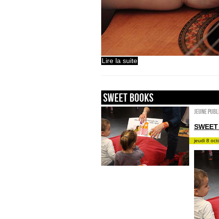
Lire la suite
sweet books
Jeune publ
SWEET
jeudi 8 oc