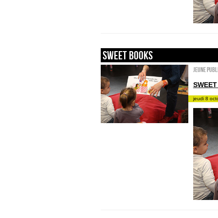
sweet books
Jeune publ
SWEET
jeudi 8 oc