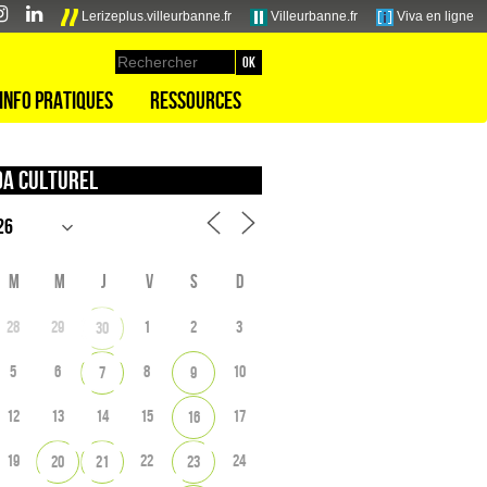
Lerizeplus.villeurbanne.fr
Villeurbanne.fr
Viva en ligne
Info pratiques
Ressources
a culturel
M
M
J
V
S
D
28
29
1
2
3
30
5
6
8
10
7
9
12
13
14
15
17
16
19
22
24
20
21
23