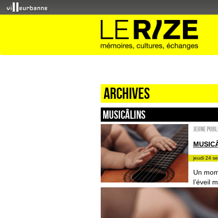
Archives
Musicâlins
Jeune publ
MUSIC
jeudi 24 s
Un mome
l’éveil 