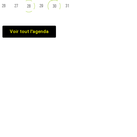
26
27
29
31
28
30
Voir tout l'agenda