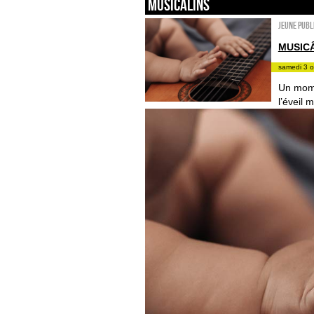
Musicâlins
Jeune publ
MUSIC
samedi 3 o
Un mome
l’éveil 