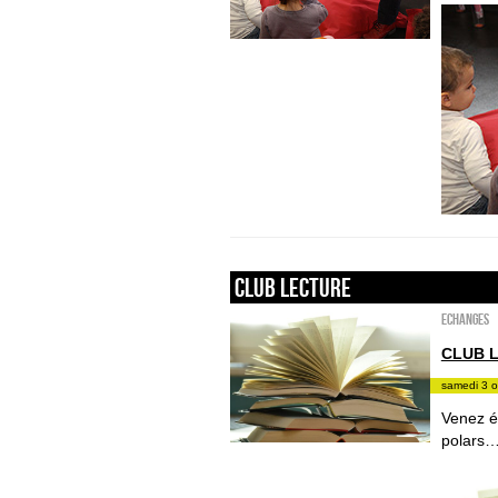
Club lecture
ECHANGES
CLUB 
samedi 3 o
Venez é
polars…