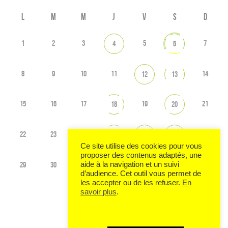
L
M
M
J
V
S
D
1
2
3
5
7
4
6
8
9
10
11
14
12
13
15
16
17
19
21
18
20
22
23
24
28
25
26
27
Ce site utilise des cookies pour vous
proposer des contenus adaptés, une
29
30
3
5
aide à la navigation et un suivi
1
2
4
d’audience. Cet outil vous permet de
les accepter ou de les refuser.
En
savoir plus
.
Voir tout l'agenda