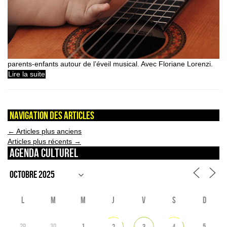
parents-enfants autour de l’éveil musical. Avec Floriane Lorenzi.
Lire la suite
Navigation des articles
←
Articles plus anciens
Articles plus récents
→
Agenda culturel
L
M
M
J
V
S
D
29
30
1
5
2
3
4