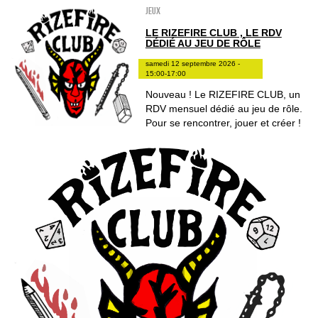
Jeux
LE RIZEFIRE CLUB , LE RDV
DÉDIÉ AU JEU DE RÔLE
samedi 12 septembre 2026 -
15:00-17:00
Nouveau ! Le RIZEFIRE CLUB, un
RDV mensuel dédié au jeu de rôle.
Pour se rencontrer, jouer et créer !