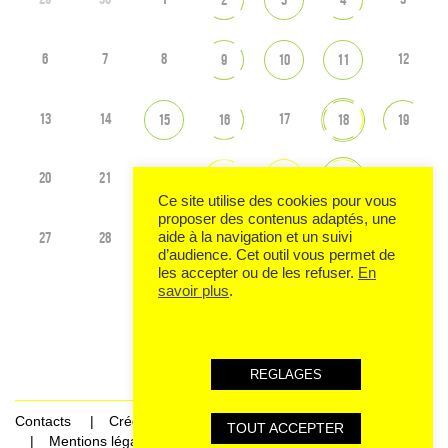
6
7
8
12
9
10
11
13
14
17
15
16
18
19
20
21
22
26
23
24
25
Ce site utilise des cookies pour vous
proposer des contenus adaptés, une
27
28
29
30
1
2
aide à la navigation et un suivi
31
d’audience. Cet outil vous permet de
les accepter ou de les refuser.
En
savoir plus
.
Voir tout l'agenda
REGLAGES
Contacts
Crédits
TOUT ACCEPTER
Mentions légales et données personnelles