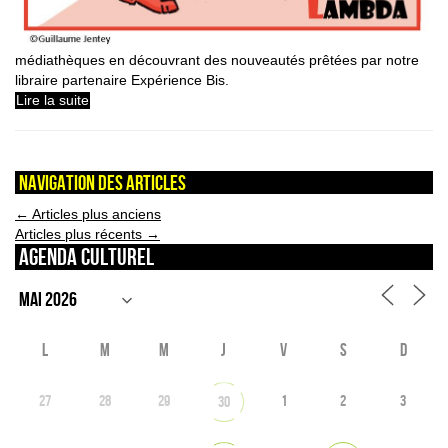
médiathèques en découvrant des nouveautés prêtées par notre
libraire partenaire Expérience Bis.
Lire la suite
Navigation des articles
←
Articles plus anciens
Articles plus récents
→
Agenda culturel
L
M
M
J
V
S
D
27
28
29
1
2
3
30