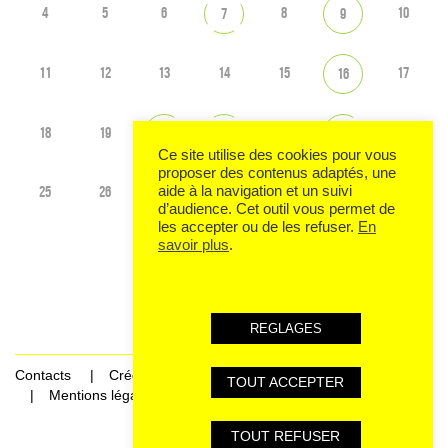
4
5
6
8
10
7
9
11
12
13
14
15
17
16
18
19
22
24
20
21
23
Ce site utilise des cookies pour vous
proposer des contenus adaptés, une
25
26
27
29
31
aide à la navigation et un suivi
28
30
d’audience. Cet outil vous permet de
les accepter ou de les refuser.
En
savoir plus
.
Voir tout l'agenda
REGLAGES
Contacts
Crédits
TOUT ACCEPTER
Mentions légales et données personnelles
TOUT REFUSER