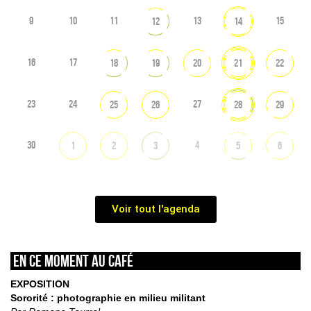
9
10
11
13
15
12
14
16
17
18
19
20
21
22
23
24
27
25
26
28
29
30
4
1
2
3
5
6
Voir tout l'agenda
En ce moment au café
EXPOSITION
Sororité : photographie en milieu militant