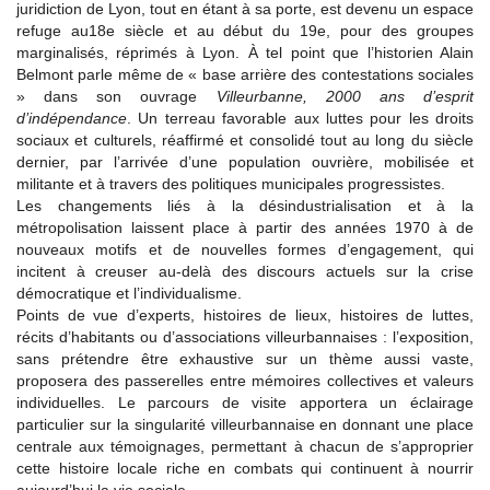
juridiction de Lyon, tout en étant à sa porte, est devenu un espace
refuge au18e siècle et au début du 19e, pour des groupes
marginalisés, réprimés à Lyon. À tel point que l’historien Alain
Belmont parle même de « base arrière des contestations sociales
» dans son ouvrage
Villeurbanne, 2000 ans d’esprit
d’indépendance
. Un terreau favorable aux luttes pour les droits
sociaux et culturels, réaffirmé et consolidé tout au long du siècle
dernier, par l’arrivée d’une population ouvrière, mobilisée et
militante et à travers des politiques municipales progressistes.
Les changements liés à la désindustrialisation et à la
métropolisation laissent place à partir des années 1970 à de
nouveaux motifs et de nouvelles formes d’engagement, qui
incitent à creuser au-delà des discours actuels sur la crise
démocratique et l’individualisme.
Points de vue d’experts, histoires de lieux, histoires de luttes,
récits d’habitants ou d’associations villeurbannaises : l’exposition,
sans prétendre être exhaustive sur un thème aussi vaste,
proposera des passerelles entre mémoires collectives et valeurs
individuelles. Le parcours de visite apportera un éclairage
particulier sur la singularité villeurbannaise en donnant une place
centrale aux témoignages, permettant à chacun de s’approprier
cette histoire locale riche en combats qui continuent à nourrir