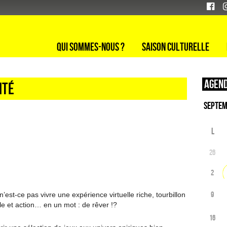
Qui sommes-nous ?
Saison culturelle
Agend
ité
L
26
2
9
n’est-ce pas vivre une expérience virtuelle riche, tourbillon
le et action… en un mot : de rêver !?
16