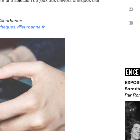
r une sélection de jeux aux univers oniriques bien
23
illeurbanne
30
theques.villeurbanne.fr
En ce
EXPOS
Sororit
Par Ro