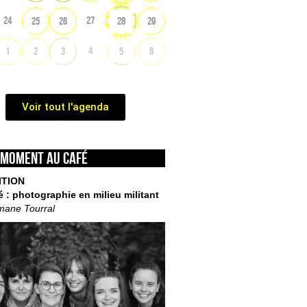
24
27
25
26
28
29
4
1
2
3
5
6
Voir tout l'agenda
 moment au café
ITION
é : photographie en milieu militant
mane Tourral