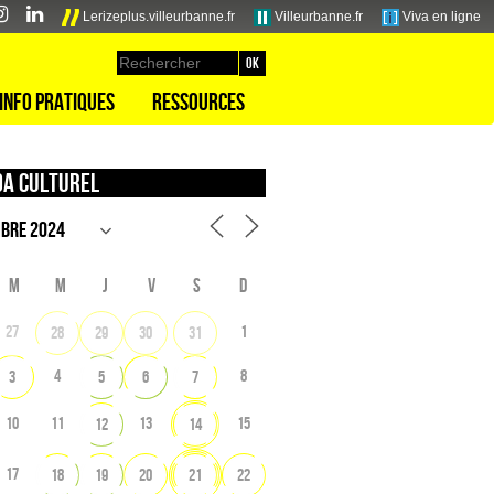
Lerizeplus.villeurbanne.fr
Villeurbanne.fr
Viva en ligne
Info pratiques
Ressources
a culturel
M
M
J
V
S
D
27
1
28
29
30
31
4
8
3
5
6
7
10
11
13
15
12
14
17
18
19
20
21
22