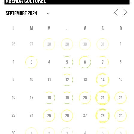
Agenda culturel
L
M
M
J
V
S
D
26
27
1
28
29
30
31
2
4
8
3
5
6
7
9
10
11
13
15
12
14
16
17
18
19
20
21
22
23
24
27
25
26
28
29
30
4
1
2
3
5
6