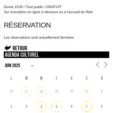
Durée 1h30 / Tout public / GRATUIT
Sur inscription en ligne ci dessous ou à l’accueil du Rize
RÉSERVATION
Les réservations sont actuellement fermées.
Retour
Agenda culturel
L
M
M
J
V
S
D
26
29
30
1
27
28
31
2
3
6
8
4
5
7