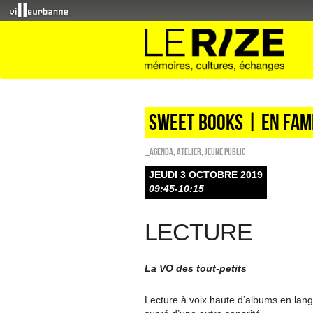
Sweet Books | en fam
_Agenda
,
Atelier
,
Jeune public
JEUDI 3 OCTOBRE 2019
09:45-10:15
LECTURE
La VO des tout-petits
Lecture à voix haute d’albums en lang