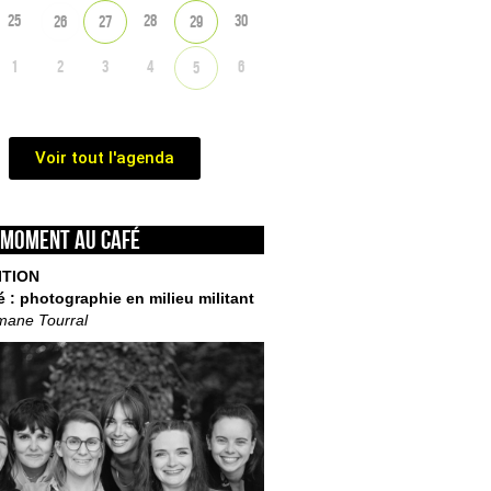
25
28
30
26
27
29
1
2
3
4
6
5
Voir tout l'agenda
 moment au café
ITION
é : photographie en milieu militant
mane Tourral