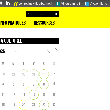
Lerizeplus.villeurbanne.fr
Villeurbanne.fr
Viva en ligne
Info pratiques
Ressources
a culturel
M
M
J
V
S
D
28
2
29
30
31
1
9
4
5
6
7
8
11
13
15
16
12
14
18
21
23
19
20
22