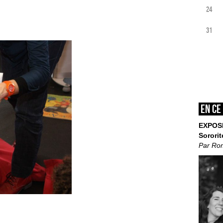
24
31
En ce
EXPOS
Sororit
Par Ro