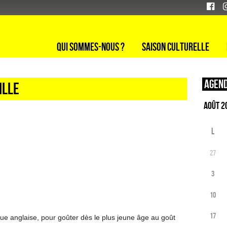
Qui sommes-nous ?
Saison culturelle
Agend
ille
L
27
3
10
17
ue anglaise, pour goûter dès le plus jeune âge au goût