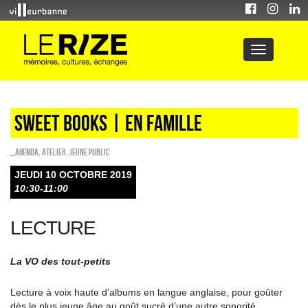
Sweet Books | en famille
_Agenda
,
Atelier
,
Jeune public
JEUDI 10 OCTOBRE 2019
10:30-11:00
LECTURE
La VO des tout-petits
Lecture à voix haute d’albums en langue anglaise, pour goûter
dès le plus jeune âge au goût sucré d’une autre sonorité.