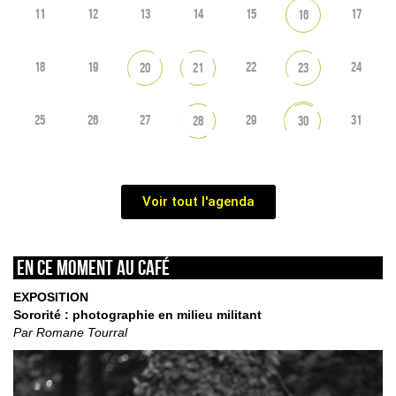
11
12
13
14
15
17
16
18
19
22
24
20
21
23
25
26
27
29
31
28
30
Voir tout l'agenda
En ce moment au café
EXPOSITION
Sororité : photographie en milieu militant
Par Romane Tourral