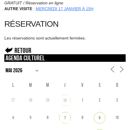
GRATUIT / Réservation en ligne
AUTRE VISITE
:
MERCREDI 17 JANVIER À 15H
RÉSERVATION
Les réservations sont actuellement fermées.
Retour
Agenda culturel
L
M
M
J
V
S
D
27
28
29
1
2
3
30
4
5
6
8
10
7
9