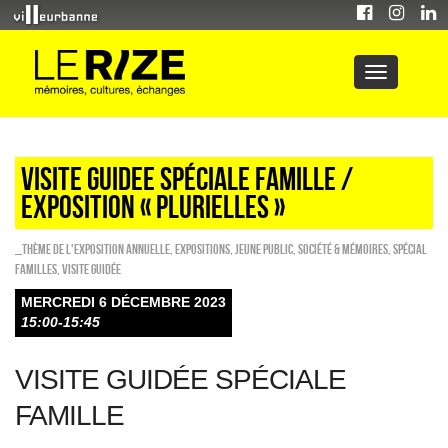
VISITE GUIDEE spéciale famille /
EXPOSITION « PLURIELLES »
_Thème de l'exposition annuelle
,
EXPOSITIONS
,
Jeune public
,
Société & Mémoires
,
Spécial
familles
,
Visite guidée
MERCREDI 6 DÉCEMBRE 2023
15:00-15:45
VISITE GUIDÉE SPÉCIALE
FAMILLE