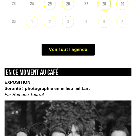
23
24
27
25
26
28
29
30
4
1
2
3
5
6
Voir tout l'agenda
En ce moment au café
EXPOSITION
Sororité : photographie en milieu militant
Par Romane Tourral