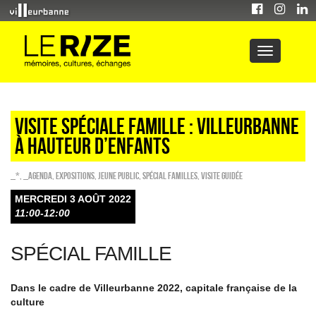
Visite spéciale famille : Villeurbanne
à hauteur d’enfants
_*
,
_Agenda
,
EXPOSITIONS
,
Jeune public
,
Spécial familles
,
Visite guidée
MERCREDI 3 AOÛT 2022
11:00-12:00
SPÉCIAL FAMILLE
Dans le cadre de Villeurbanne 2022, capitale française de la
culture