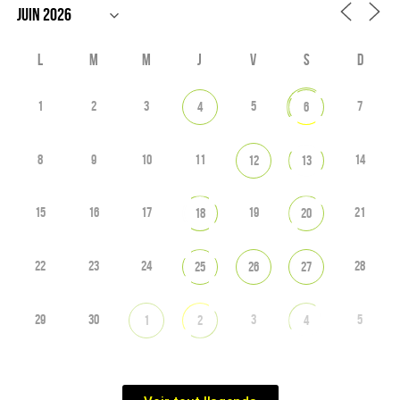
L
M
M
J
V
S
D
1
2
3
5
7
4
6
8
9
10
11
14
12
13
15
16
17
19
21
18
20
22
23
24
28
25
26
27
29
30
3
5
1
2
4