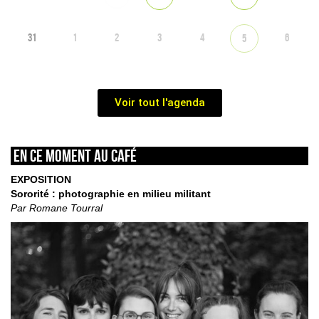
31
1
2
3
4
6
5
Voir tout l'agenda
En ce moment au café
EXPOSITION
Sororité : photographie en milieu militant
Par Romane Tourral